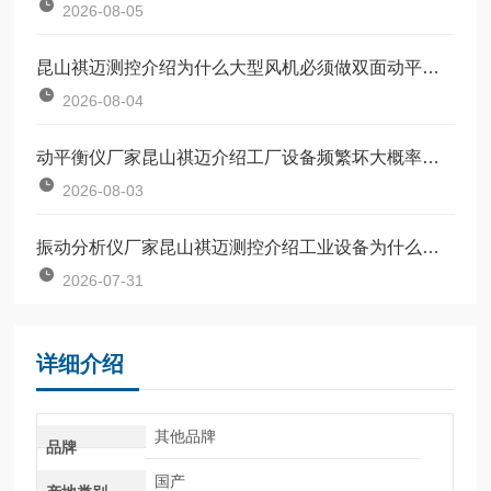
2026-08-05
昆山祺迈测控介绍为什么大型风机必须做双面动平衡？
2026-08-04
动平衡仪厂家昆山祺迈介绍工厂设备频繁坏大概率是不平衡未治理
2026-08-03
振动分析仪厂家昆山祺迈测控介绍工业设备为什么越修越坏？
2026-07-31
详细介绍
其他品牌
品牌
国产