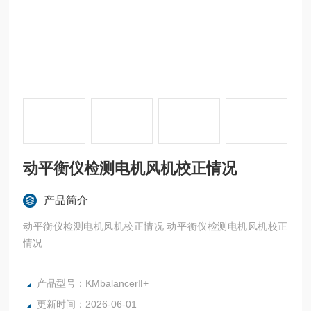
动平衡仪检测电机风机校正情况
产品简介
动平衡仪检测电机风机校正情况 动平衡仪检测电机风机校正
情况
KMbalancerⅡ+具备设备状态路径数据采集、FFT频谱分析、
时间波形分析等诸多振动测量分析功能，可以作为状态监测的
产品型号：KMbalancerⅡ+
基础。
更新时间：2026-06-01
KMbalancerⅡ+采用了高达1G主频的高性能微处理器，具有数