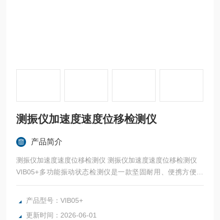
测振仪加速度速度位移检测仪
产品简介
测振仪加速度速度位移检测仪 测振仪加速度速度位移检测仪
VIB05+多功能振动状态检测仪是一款坚固耐用、便携方便的
机械设备状态监测仪器，它具备有振动测量，智能预警和红外
测温三大功能。
产品型号：VIB05+
其操作简单，且具备自动状态报警功能，非常适合现场设备运
更新时间：2026-06-01
行和检维修人员监测设备状态，及时发现设备故障问题，确保