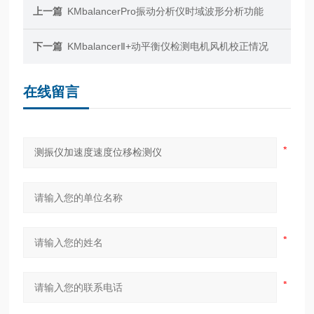
上一篇
KMbalancerPro振动分析仪时域波形分析功能
下一篇
KMbalancerⅡ+动平衡仪检测电机风机校正情况
在线留言