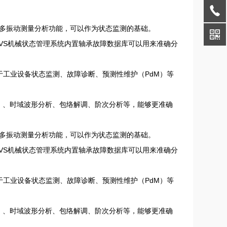
析等诸多振动测量分析功能，可以作为状态监测的基础。
，KMVS机械状态管理系统内置轴承故障数据库可以用来准确分
工业设备状态监测、故障诊断、预测性维护（PdM）等
）、时域波形分析、包络解调、阶次分析等，能够更准确
析等诸多振动测量分析功能，可以作为状态监测的基础。
，KMVS机械状态管理系统内置轴承故障数据库可以用来准确分
工业设备状态监测、故障诊断、预测性维护（PdM）等
）、时域波形分析、包络解调、阶次分析等，能够更准确