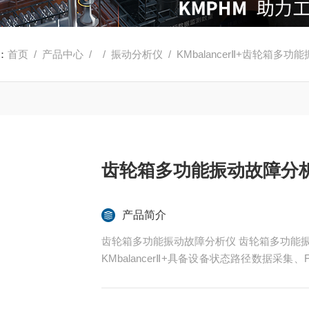
：
首页
/
产品中心
/ /
振动分析仪
/ KMbalancerⅡ+齿轮箱多
齿轮箱多功能振动故障分
产品简介
齿轮箱多功能振动故障分析仪 
KMbalancerⅡ+具备设备状态路径数据采
能，可以作为状态监测的基础。
KMbalancerⅡ+采用了高达1G主频的高