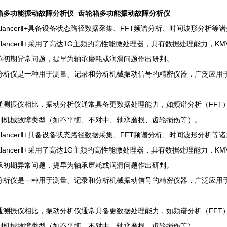
箱多功能振动故障分析仪
齿轮箱多功能振动故障分析仪
balancerⅡ+具备设备状态路径数据采集、FFT频谱分析、时间波形分
balancerⅡ+采用了高达1G主频的高性能微处理器，具有数据处理能力
承初期异常问题，提早为轴承磨耗或润滑问题作出研判。
分析仪是一种用于测量、记录和分析机械振动信号的精密仪器，广泛应用于
。
通测振仪相比，振动分析仪通常具备更数据处理能力，如频谱分析（FFT
别机械故障类型（如不平衡、不对中、轴承磨损、齿轮损伤等）。
balancerⅡ+具备设备状态路径数据采集、FFT频谱分析、时间波形分
balancerⅡ+采用了高达1G主频的高性能微处理器，具有数据处理能力
承初期异常问题，提早为轴承磨耗或润滑问题作出研判。
分析仪是一种用于测量、记录和分析机械振动信号的精密仪器，广泛应用于
。
通测振仪相比，振动分析仪通常具备更数据处理能力，如频谱分析（FFT
别机械故障类型（如不平衡、不对中、轴承磨损、齿轮损伤等）。