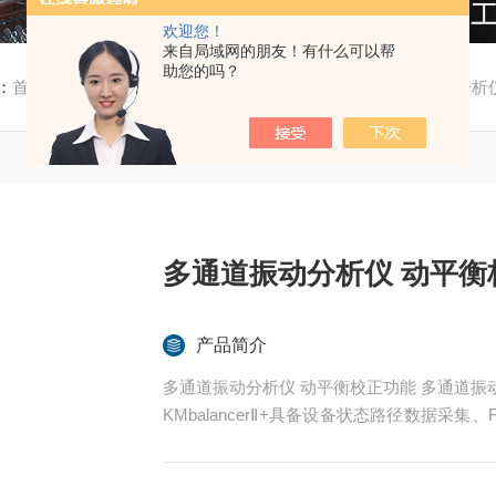
欢迎您！
来自局域网的朋友！有什么可以帮
助您的吗？
：
首页
/
产品中心
/ /
动平衡仪
/ KMbalancerⅡ+多通道振动
多通道振动分析仪 动平衡
产品简介
多通道振动分析仪 动平衡校正功能 多通道振
KMbalancerⅡ+具备设备状态路径数据采
能，可以作为状态监测的基础。
KMbalancerⅡ+采用了高达1G主频的高