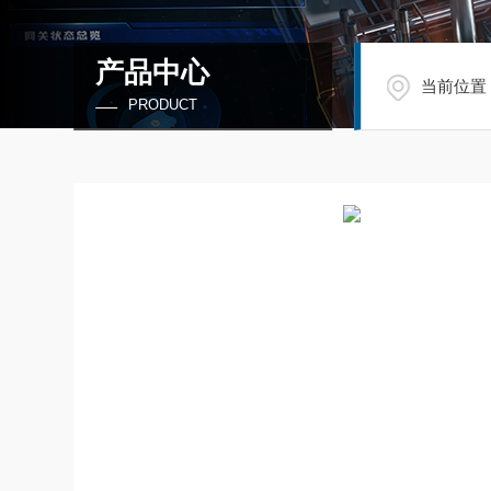
产品中心
当前位置
PRODUCT