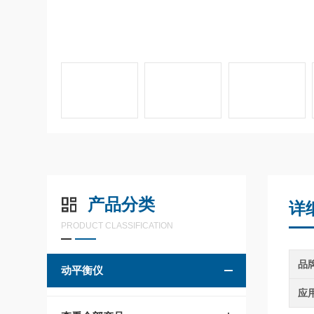
产品分类
详
PRODUCT CLASSIFICATION
品
动平衡仪
应