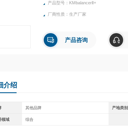
统内置轴承故障数据库可以用来准确分析轴
产品型号：KMbalancerⅡ+
判。
厂商性质：生产厂家
振动分析仪是
产品咨询
细介绍
牌
其他品牌
产地类
用领域
综合