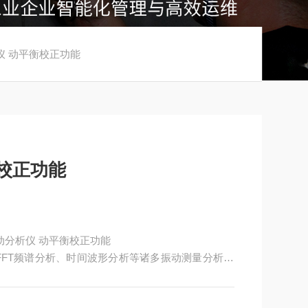
分析仪 动平衡校正功能
校正功能
动分析仪 动平衡校正功能
集、FFT频谱分析、时间波形分析等诸多振动测量分析功
性能微处理器，具有数据处理能力，KMVS机械状态管理系