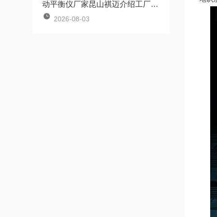
动平衡仪厂家昆山祺迈介绍工厂设备频繁坏大概率是不平衡未治理
2026-08-03