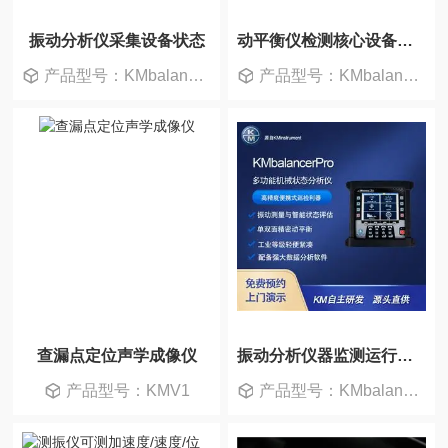
振动分析仪采集设备状态
动平衡仪检测核心设备不平衡
产品型号：KMbalancerⅡ+
产品型号：KMbalancerPro
查漏点定位声学成像仪
振动分析仪器监测运行状态
产品型号：KMV1
产品型号：KMbalancerPro