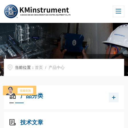
当前位置：
首页
/ 产品中心
产品分类
技术文章