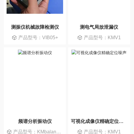
测振仪机械故障检测仪
测电气局放泄漏仪
产品型号：VIB05+
产品型号：KMV1
频谱分析振动仪
可视化成像仪精确定位噪声
产品型号：KMbalancerⅡ+
产品型号：KMV1