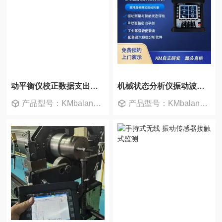
动平衡仪校正数据支出导出
机械状态分析仪振动波形频谱查看
产品型号：KMbalancerⅡ+
产品型号：KMbalancerPro