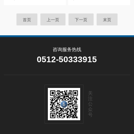
首页
上一页
下一页
末页
咨询服务热线
0512-50333915
关
注
公
众
号