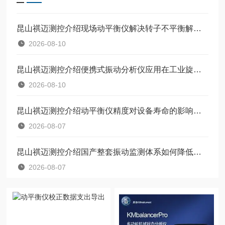
昆山祺迈测控介绍现场动平衡仪解决转子不平衡解决设备振动抖动
2026-08-10
昆山祺迈测控介绍便携式振动分析仪应用在工业旋转机械故障诊断
2026-08-10
昆山祺迈测控介绍动平衡仪精度对设备寿命的影响有多大？
2026-08-07
昆山祺迈测控介绍国产整套振动监测体系如何降低企业年度运维成本
2026-08-07