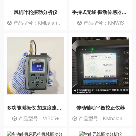
风机叶轮振动分析仪
手持式无线 振动传感器接触式监测
产品型号：KMbalancerPro
产品型号：KMWIS
多功能测振仪 加速度速度位移同时测量
传动轴动平衡校正仪器
产品型号：VIB05+
产品型号：KMbalancerⅡ+