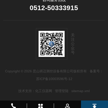
0512-50333915
关
注
公
众
号
Copyright © 2026 昆山祺迈测控设备有限公司版权所有
备案号：
苏ICP备10003596号-12
技术支持：
化工仪器网
管理登陆
sitemap.xml