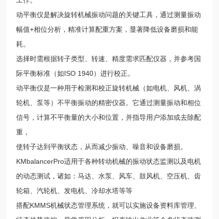
动平衡仪是解决旋转机械振动问题的关键工具，通过测量振动
幅值+相位分析，精准计算配重方案，显著降低设备磨损和能
耗。
选择时需根据转子类型、转速、精度需求匹配仪器，并参考国
际平衡标准（如ISO 1940）进行校正。
动平衡仪是一种用于检测和校正旋转机械（如电机、风机、涡
轮机、泵等）不平衡振动的精密仪器。它通过测量振动和相位
信号，计算不平衡量的大小和位置，并指导用户添加或去除配
重，
使转子达到平衡状态，从而减少振动、噪音和设备磨损。
KMbalancerPro适用于各种转动机械的振动状态监测以及电机
的动态测试，诸如：马达、水泵、风车、鼓风机、空压机、齿
轮箱、汽轮机、发电机、冷却水塔等等
搭配KMMS机械状态管理系统，就可以实施设备资料库管理、