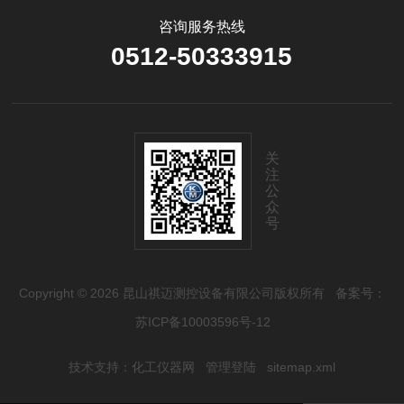
咨询服务热线
0512-50333915
关
注
公
众
号
Copyright © 2026 昆山祺迈测控设备有限公司版权所有
备案号：
苏ICP备10003596号-12
技术支持：
化工仪器网
管理登陆
sitemap.xml