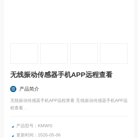
无线振动传感器手机APP远程查看
产品简介
无线振动传感器手机APP远程查看 无线振动传感器手机APP远
程查看
无线振动分析仪是新一代振动监测设备，采用无线传输技术
（如Wi-Fi、蓝牙、LoRa或4G/5G）实现振动数据的实时采集
产品型号：KMWIS
和分析，广泛应用于工业物联网（IIoT）和预测性维护（Pd
更新时间：2026-05-06
M）场景。