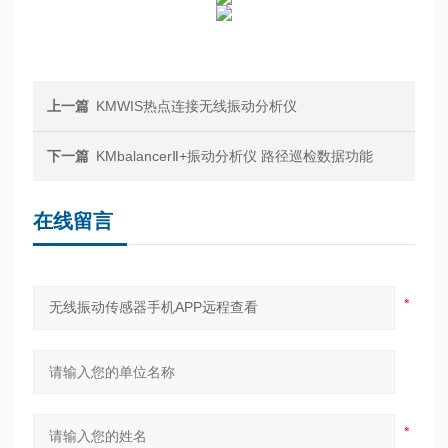
上一篇
KMWIS热点连接无线振动分析仪
下一篇
KMbalancerⅡ+振动分析仪 路径巡检数据功能
在线留言