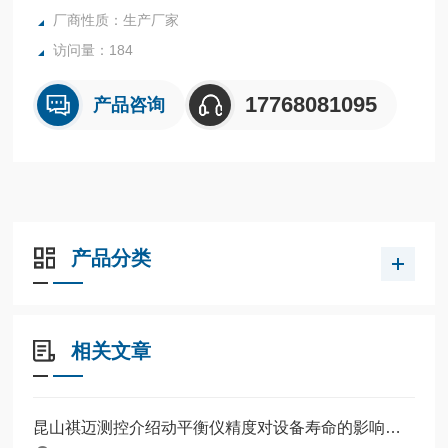
厂商性质：生产厂家
可以用来准确分析轴承初期异常问题，提早为轴承磨耗或润滑
问题作出研判。
访问量：184
振动分析仪是一种用于
17768081095
产品咨询
产品分类
相关文章
昆山祺迈测控介绍动平衡仪精度对设备寿命的影响有多大？