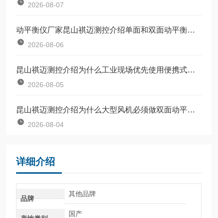
2026-08-07
动平衡仪厂家昆山祺迈测控介绍单面和双面动平衡仪选型标准详解
2026-08-06
昆山祺迈测控介绍为什么工业现场优先使用便携式动平衡仪？
2026-08-05
昆山祺迈测控介绍为什么大型风机必须做双面动平衡？
2026-08-04
详细介绍
其他品牌
品牌
国产