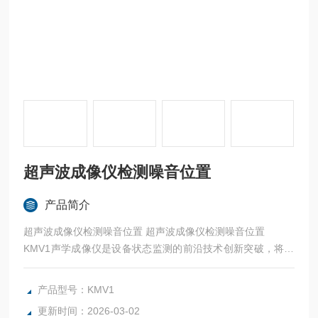
超声波成像仪检测噪音位置
产品简介
超声波成像仪检测噪音位置 超声波成像仪检测噪音位置
KMV1声学成像仪是设备状态监测的前沿技术创新突破，将多
频声波传感器与数字成像相结合，为可靠性从业者提供声学图
像，声学图像精确地呈现声源的位置，
产品型号：KMV1
KMV1声学成像仪检测到的声源可以指出制造过程中机器上发
更新时间：2026-03-02
现的无数常见故障。这些故障包括工厂压缩空气或真空系统的