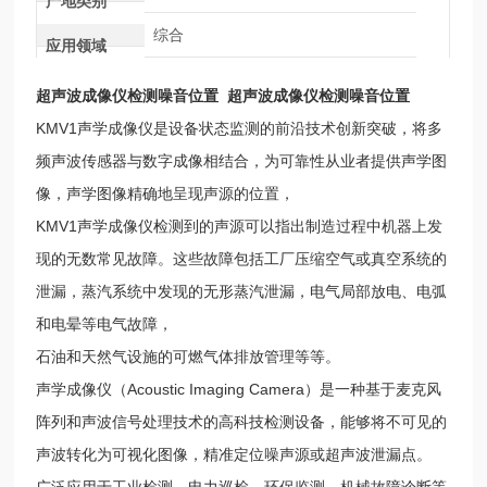
产地类别
综合
应用领域
超声波成像仪检测噪音位置
超声波成像仪检测噪音位置
KMV1声学成像仪是设备状态监测的前沿技术创新突破，将多
频声波传感器与数字成像相结合，为可靠性从业者提供声学图
像，声学图像精确地呈现声源的位置，
KMV1声学成像仪检测到的声源可以指出制造过程中机器上发
现的无数常见故障。这些故障包括工厂压缩空气或真空系统的
泄漏，蒸汽系统中发现的无形蒸汽泄漏，电气局部放电、电弧
和电晕等电气故障，
石油和天然气设施的可燃气体排放管理等等。
声学成像仪（Acoustic Imaging Camera）是一种基于麦克风
阵列和声波信号处理技术的高科技检测设备，能够将不可见的
声波转化为可视化图像，精准定位噪声源或超声波泄漏点。
广泛应用于工业检测、电力巡检、环保监测、机械故障诊断等