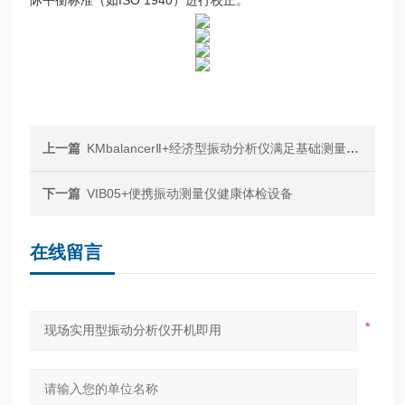
上一篇
KMbalancerⅡ+经济型振动分析仪满足基础测量需求
下一篇
VIB05+便携振动测量仪健康体检设备
在线留言