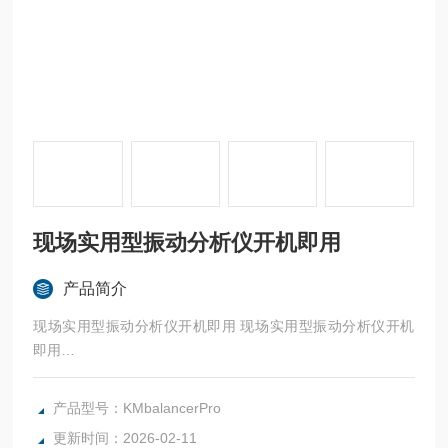
现场实用型振动分析仪开机即用
产品简介
现场实用型振动分析仪开机即用 现场实用型振动分析仪开机
即用
KMbalancerPro适用于各种转动机械的振动状态监测以及电机
产品型号：KMbalancerPro
的动态测试，诸如：马达、水泵、风车、鼓风机、空压机、齿
更新时间：2026-02-11
轮箱、汽轮机、发电机、冷却水塔等等。