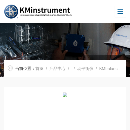
当前位置：
首页
/
产品中心
/ /
动平衡仪
/ KMbalancerPro动平衡仪叶轮等旋转设备使用