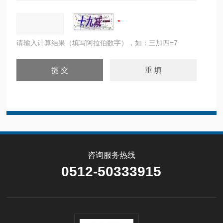
请输入计算结果（填写阿拉伯数字），如：三加四=7
咨询服务热线
0512-50333915