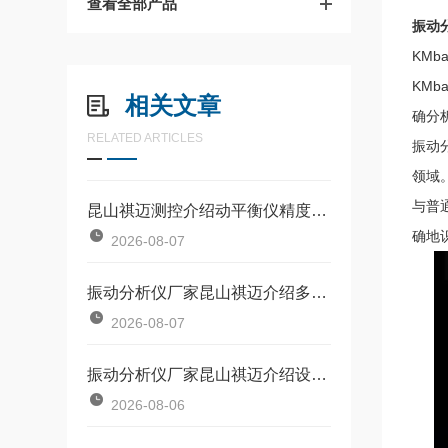
查看全部产品
振动
KM
KM
相关文章
确分
RELATED ARTICLES
振动
领域
与普
昆山祺迈测控介绍动平衡仪精度对设备寿命的影响有多大？
确地
2026-08-07
振动分析仪厂家昆山祺迈介绍多台风机并联运行干扰问题如何解决？
2026-08-07
振动分析仪厂家昆山祺迈介绍设备大修后振动大原因及标准复测流程
2026-08-06