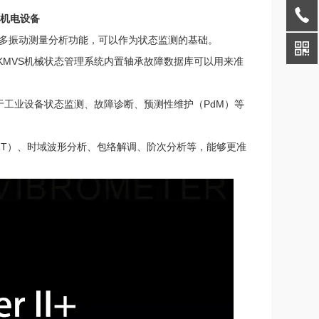
机电设备
析等诸多振动测量分析功能，可以作为状态监测的基础。
力，KMVS机械状态管理系统内置轴承故障数据库可以用来准
工业设备状态监测、故障诊断、预测性维护（PdM）等
FT）、时域波形分析、包络解调、阶次分析等，能够更准