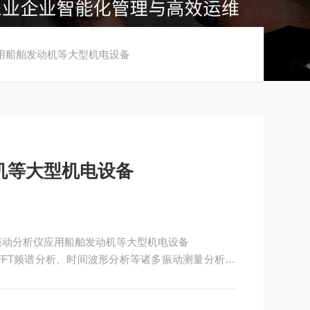
析仪应用船舶发动机等大型机电设备
机等大型机电设备
振动分析仪应用船舶发动机等大型机电设备
集、FFT频谱分析、时间波形分析等诸多振动测量分析功
性能微处理器，具有*的数据处理能力，KMVS机械状态管