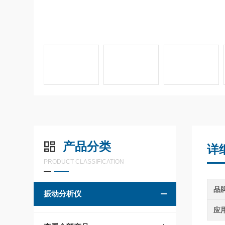
产品分类
详
PRODUCT CLASSIFICATION
品
振动分析仪
应