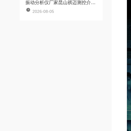
振动分析仪厂家昆山祺迈测控介绍多台风机并联运行振动干扰问题如何解决？
2026-08-05