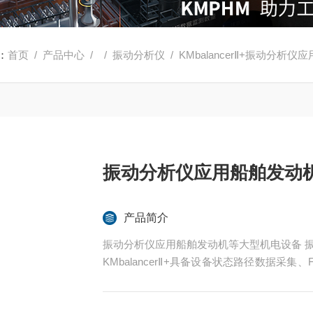
：
首页
/
产品中心
/ /
振动分析仪
/ KMbalancerⅡ+振动分
振动分析仪应用船舶发动
产品简介
振动分析仪应用船舶发动机等大型机电设备 
KMbalancerⅡ+具备设备状态路径数据采
能，可以作为状态监测的基础。
KMbalancerⅡ+采用了高达1G主频的高