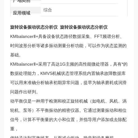
产地类别
综合
应用领域
旋转设备振动状态分析仪
旋转设备振动状态分析仪
KMbalancerⅡ+具备设备状态路径数据采集、FFT频谱分析、
时间波形分析等诸多振动测量分析功能，可以作为状态监测的
基础。
KMbalancerⅡ+采用了高达1G主频的高性能微处理器，具有*的
数据处理能力，KMVS机械状态管理系统内置轴承故障数据库
可以用来准确分析轴承初期异常问题，提早为轴承磨耗或润滑
问题作出研判。
动平衡仪是一种用于检测和校正旋转机械（如电机、风机、涡
轮机、泵等）不平衡振动的精密仪器。它通过测量振动和相位
信号，计算不平衡量的大小和位置，并指导用户添加或去除配
重，
使转子达到平衡状态，从而减少振动、噪音和设备磨损。