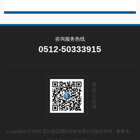
咨询服务热线
0512-50333915
关
注
公
众
号
Copyright © 2026 昆山祺迈测控设备有限公司版权所有
备案号：