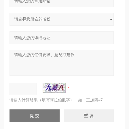
请输入计算结果（填写阿拉伯数字），如：三加四=7