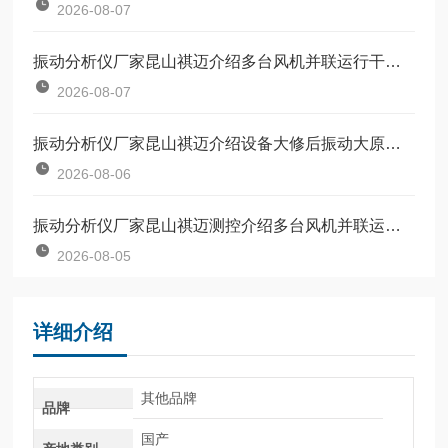
2026-08-07
振动分析仪厂家昆山祺迈介绍多台风机并联运行干扰问题如何解决？
2026-08-07
振动分析仪厂家昆山祺迈介绍设备大修后振动大原因及标准复测流程
2026-08-06
振动分析仪厂家昆山祺迈测控介绍多台风机并联运行振动干扰问题如何解决？
2026-08-05
详细介绍
其他品牌
品牌
国产