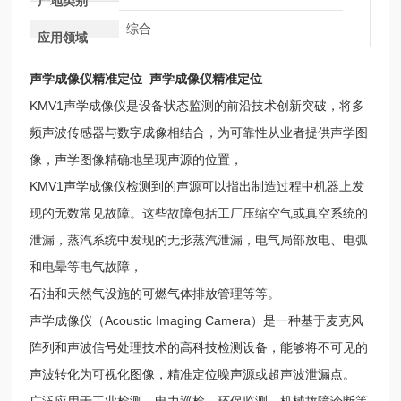
产地类别
综合
应用领域
声学成像仪精准定位
声学成像仪精准定位
KMV1声学成像仪是设备状态监测的前沿技术创新突破，将多
频声波传感器与数字成像相结合，为可靠性从业者提供声学图
像，声学图像精确地呈现声源的位置，
KMV1声学成像仪检测到的声源可以指出制造过程中机器上发
现的无数常见故障。这些故障包括工厂压缩空气或真空系统的
泄漏，蒸汽系统中发现的无形蒸汽泄漏，电气局部放电、电弧
和电晕等电气故障，
石油和天然气设施的可燃气体排放管理等等。
声学成像仪（Acoustic Imaging Camera）是一种基于麦克风
阵列和声波信号处理技术的高科技检测设备，能够将不可见的
声波转化为可视化图像，精准定位噪声源或超声波泄漏点。
广泛应用于工业检测、电力巡检、环保监测、机械故障诊断等