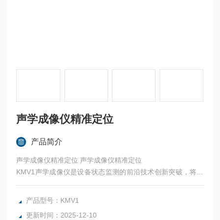
声学成像仪精准定位
产品简介
声学成像仪精准定位 声学成像仪精准定位
KMV1声学成像仪是设备状态监测的前沿技术创新突破，将多
频声波传感器与数字成像相结合，为可靠性从业者提供声学图
像，声学图像精确地呈现声源的位置，
产品型号：KMV1
KMV1声学成像仪检测到的声源可以指出制造过程中机器上发
更新时间：2025-12-10
现的无数常见故障。这些故障包括工厂压缩空气或真空系统的