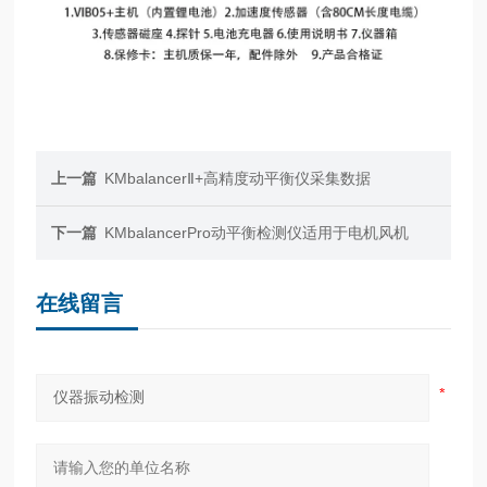
上一篇
KMbalancerⅡ+高精度动平衡仪采集数据
下一篇
KMbalancerPro动平衡检测仪适用于电机风机
在线留言