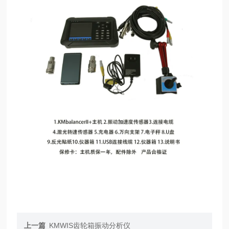
上一篇
KMWIS齿轮箱振动分析仪