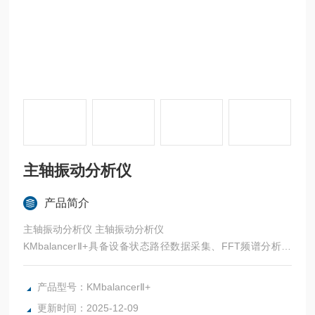
主轴振动分析仪
产品简介
主轴振动分析仪 主轴振动分析仪
KMbalancerⅡ+具备设备状态路径数据采集、FFT频谱分析、
时间波形分析等诸多振动测量分析功能，可以作为状态监测的
基础。
产品型号：KMbalancerⅡ+
KMbalancerⅡ+采用了高达1G主频的高性能微处理器，具有*的
更新时间：2025-12-09
数据处理能力，KMVS机械状态管理系统内置轴承故障数据库