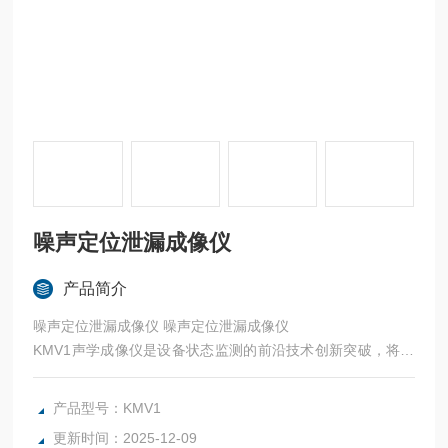
噪声定位泄漏成像仪
产品简介
噪声定位泄漏成像仪 噪声定位泄漏成像仪
KMV1声学成像仪是设备状态监测的前沿技术创新突破，将多
频声波传感器与数字成像相结合，为可靠性从业者提供声学图
像，声学图像精确地呈现声源的位置，
产品型号：KMV1
KMV1声学成像仪检测到的声源可以指出制造过程中机器上发
更新时间：2025-12-09
现的无数常见故障。这些故障包括工厂压缩空气或真空系统的