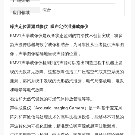
产地类别
综合
应用领域
噪声定位泄漏成像仪
噪声定位泄漏成像仪
KMV1声学成像仪是设备状态监测的前沿技术创新突破，将多
频声波传感器与数字成像相结合，为可靠性从业者提供声学图
像，声学图像精确地呈现声源的位置，
KMV1声学成像仪检测到的声源可以指出制造过程中机器上发
现的无数常见故障。这些故障包括工厂压缩空气或真空系统的
泄漏，蒸汽系统中发现的无形蒸汽泄漏，电气局部放电、电弧
和电晕等电气故障，
石油和天然气设施的可燃气体排放管理等等。
声学成像仪（Acoustic Imaging Camera）是一种基于麦克风
阵列和声波信号处理技术的高科技检测设备，能够将不可见的
声波转化为可视化图像，精准定位噪声源或超声波泄漏点。
广泛应用于工业检测、电力巡检、环保监测、机械故障诊断等