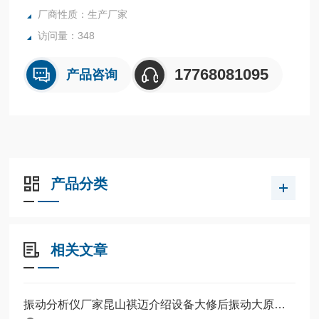
厂商性质：生产厂家
数据处理能力，KMVS机械状态管理系统内置轴承故障数据库
可以用来准确分析轴承初期异常问题，提早为轴承磨耗或润滑
访问量：348
问题作出研判。
17768081095
产品咨询
动平衡仪是一种用于检测
产品分类
相关文章
振动分析仪厂家昆山祺迈介绍设备大修后振动大原因及标准复测流程