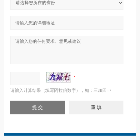
请输入计算结果（填写阿拉伯数字），如：三加四=7