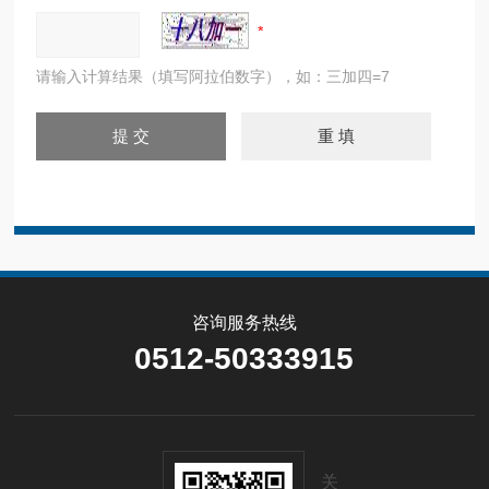
请输入计算结果（填写阿拉伯数字），如：三加四=7
咨询服务热线
0512-50333915
关