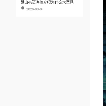
昆山祺迈测控介绍为什么大型风机必须做双面动平衡？
2026-08-04