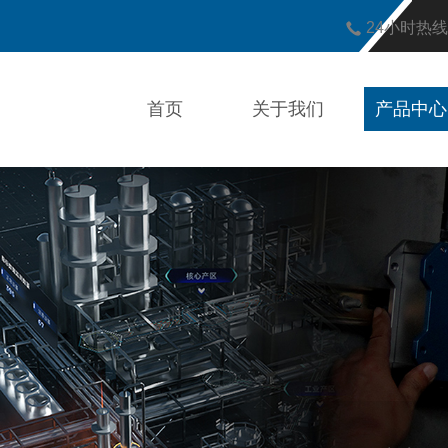
24小时热
首页
关于我们
产品中心