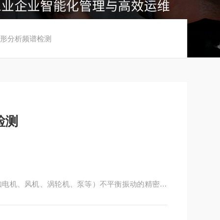
析仪波形分析频谱检测
检测
如电机、风机、涡轮机、泵等）不平衡振动的精密仪
量的大小和位置，并指导用户添加或去除配重，
设备磨损。