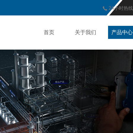
24小时热
首页
关于我们
产品中心