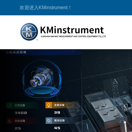
欢迎进入KMinstrument！