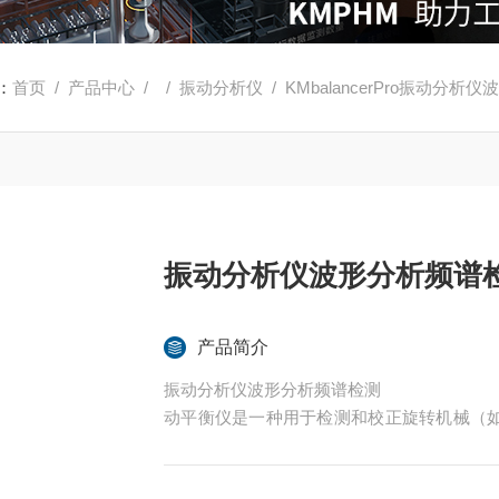
：
首页
/
产品中心
/ /
振动分析仪
/ KMbalancerPro振动分
振动分析仪波形分析频谱
产品简介
振动分析仪波形分析频谱检测
动平衡仪是一种用于检测和校正旋转机械（
器。它通过测量振动和相位信号，计算不平衡
使转子达到平衡状态，从而减少振动、噪音和