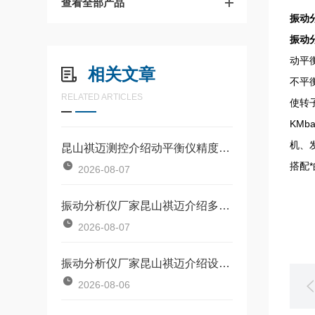
查看全部产品
振动
振动
动平
相关文章
不平
RELATED ARTICLES
使转
KM
机、
昆山祺迈测控介绍动平衡仪精度对设备寿命的影响有多大？
搭配
2026-08-07
振动分析仪厂家昆山祺迈介绍多台风机并联运行干扰问题如何解决？
2026-08-07
振动分析仪厂家昆山祺迈介绍设备大修后振动大原因及标准复测流程
2026-08-06