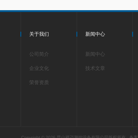
关于我们
新闻中心
公司简介
新闻中心
企业文化
技术文章
荣誉资质
Copyright © 2026 昆山祺迈测控设备有限公司版权所有
备案