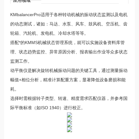
应用领域
KMbalancerPro适用于各种转动机械的振动状态监测以及电机
的动态测试，诸如：马达、水泵、风车、鼓风机、空压机、齿
轮箱、汽轮机、发电机、冷却水塔等等。
搭配*的KMMS机械状态管理系统，就可以实施设备资料库管
理、状态趋势监控、异常原因分析、报表输出作业等众多状态
监测工作。
动平衡仪是解决旋转机械振动问题的关键工具，通过测量振动
幅值+相位分析，精准计算配重方案，显著降低设备磨损和能
耗。
选择时需根据转子类型、转速、精度需求匹配仪器，并参考国
际平衡标准（如ISO 1940）进行校正。