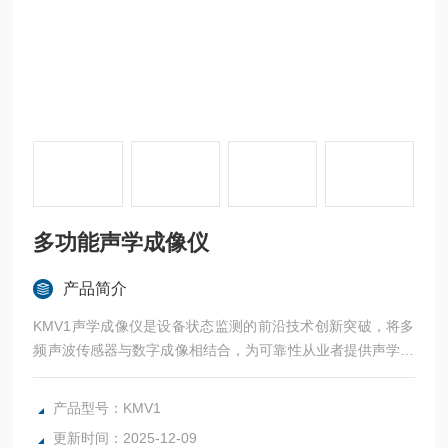
多功能声学成像仪
产品简介
KMV1声学成像仪是设备状态监测的前沿技术创新突破，将多
频声波传感器与数字成像相结合，为可靠性从业者提供声学图
像，声学图像精确地呈现声源的位置，
KMV1声学成像仪检测到的声源可以指出制造过程中机器上发
产品型号：KMV1
现的无数常见故障。这些故障包括工厂压缩空气或真空系统的
更新时间：2025-12-09
泄漏，蒸汽系统中发现的无形蒸汽泄漏，电气局部放电、电弧