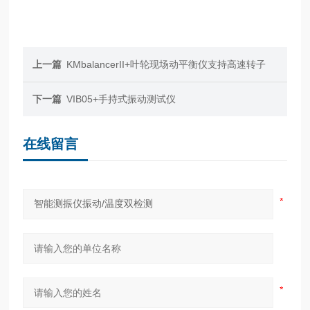
上一篇
KMbalancerII+叶轮现场动平衡仪支持高速转子
下一篇
VIB05+手持式振动测试仪
在线留言