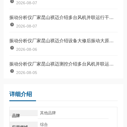
2026-08-07
振动分析仪厂家昆山祺迈介绍多台风机并联运行干扰问题如何解决？
2026-08-07
振动分析仪厂家昆山祺迈介绍设备大修后振动大原因及标准复测流程
2026-08-06
振动分析仪厂家昆山祺迈测控介绍多台风机并联运行振动干扰问题如何解决？
2026-08-05
详细介绍
其他品牌
品牌
综合