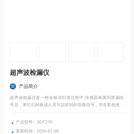
超声波检漏仪
产品简介
超声波检漏仪是一种在移动扫查过程中,传感器检测到泄漏信
号后，将它们转换成人耳可以听到的音频信号，并在彩色液晶
大屏幕上同时显示出来。其在真空设备上的应用，使在线检漏
的成为现实，随时都可以进行检漏,检漏工作变得更容易更高
产品型号：SDT270
效。
更新时间：2026-07-06