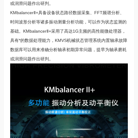
或润滑问题作出研判。
KMbalancerⅡ+具备设备状态路径数据采集、FFT频谱分析、
时间波形分析等诸多振动测量分析功能，可以作为状态监测的
基础。KMbalancerⅡ+采用了高达1G主频的高性能微处理器，
具有*的数据处理能力，KMVS机械状态管理系统内置轴承故障
数据库可以用来准确分析轴承初期异常问题，提早为轴承磨耗
或润滑问题作出研判。