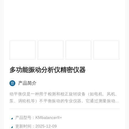
多功能振动分析仪精密仪器
产品简介
动平衡仪是一种用于检测和校正旋转设备（如电机、风机、
泵、涡轮机等）不平衡振动的专业仪器。它通过测量振动数
据，计算不平衡量的大小和位置，并指导用户添加或去除配
重，使设备达到平稳运行状态。
产品型号：KMbalancerII+
更新时间：2025-12-09