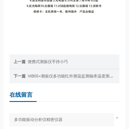
上一篇
便携式测振仪手持小巧
下一篇
VIB05+测振仪多功能红外测温监测轴承温度测量仪
在线留言