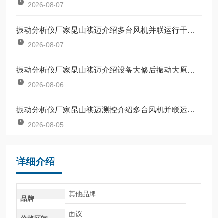
2026-08-07
振动分析仪厂家昆山祺迈介绍多台风机并联运行干扰问题如何解决？
2026-08-07
振动分析仪厂家昆山祺迈介绍设备大修后振动大原因及标准复测流程
2026-08-06
振动分析仪厂家昆山祺迈测控介绍多台风机并联运行振动干扰问题如何解决？
2026-08-05
详细介绍
其他品牌
品牌
面议