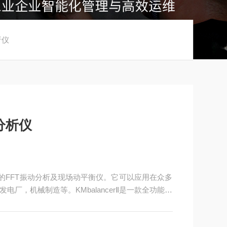
析仪
分析仪
通道的FFT振动分析及现场动平衡仪。它可以应用在众多
厂，机械制造等。KMbalancerⅡ是一款全功能、
衡仪。它可以应用在众多行业的设备状态监测领域，