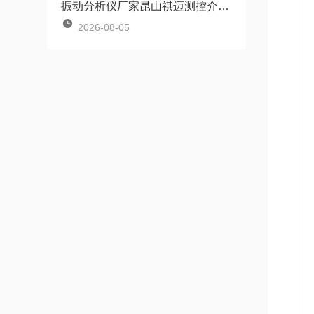
振动分析仪厂家昆山祺迈测控介绍多台风机并联运行振动干扰问题如何解决？
2026-08-05