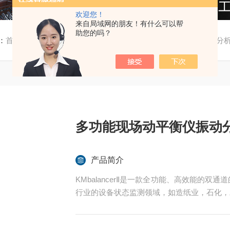
欢迎您！
来自局域网的朋友！有什么可以帮
助您的吗？
：
首页
/
产品中心
/ /
振动分析仪
/ 多功能现场动平衡仪振动分
多功能现场动平衡仪振动
产品简介
KMbalancerⅡ是一款全功能、高效能的双
行业的设备状态监测领域，如造纸业，石化，发电
高效能的双通道的FFT振动分析及现场动平
如造纸业，石化，发电厂，机械制造等。