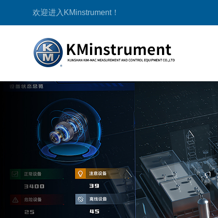
欢迎进入KMinstrument！