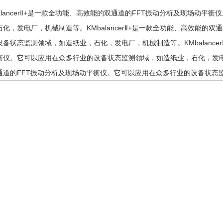
balancerⅡ+是一款全功能、高效能的双通道的FFT振动分析及现场动
石化，发电厂，机械制造等。KMbalancerⅡ+是一款全功能、高效能的
设备状态监测领域，如造纸业，石化，发电厂，机械制造等。KMbalancer
衡仪。它可以应用在众多行业的设备状态监测领域，如造纸业，石化，发电厂，机
通道的FFT振动分析及现场动平衡仪。它可以应用在众多行业的设备状态