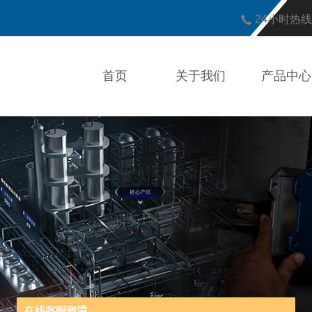
24小时热
首页
关于我们
产品中心