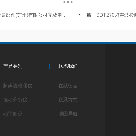
件(苏州)有限公司完成电机监测！
下一篇：
SDT270超声
产品类别
联系我们
超声波检测仪
在线留言
振动分析仪
联系方式
动平衡仪
地图导航