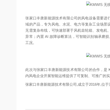
张家口丰唐新能源技术有限公司的风电设备需要进行
域的产品，专为风电、水泥、电力等复杂工业场景
无需复杂布线，可快速部署于风机齿轮箱、发电机
异常；内置 AI 故障诊断算法，可智能识别轴承磨
工况。
此次与张家口丰唐新能源技术有限公司的合作，是 
内风电企业开展智能运维提供了可复制、可推广的
张家口丰唐新能源技术有限公司,成立于2016年,