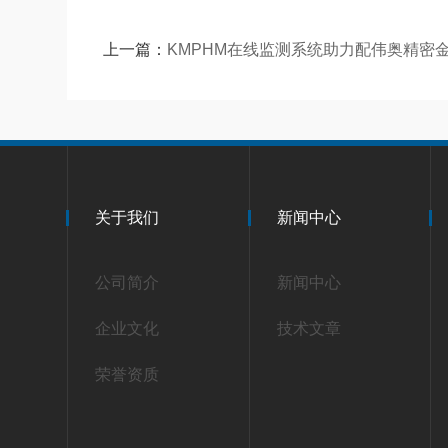
上一篇：
KMPHM在线监测系统助力配伟奥精密金属部
关于我们
新闻中心
公司简介
新闻中心
企业文化
技术文章
荣誉资质