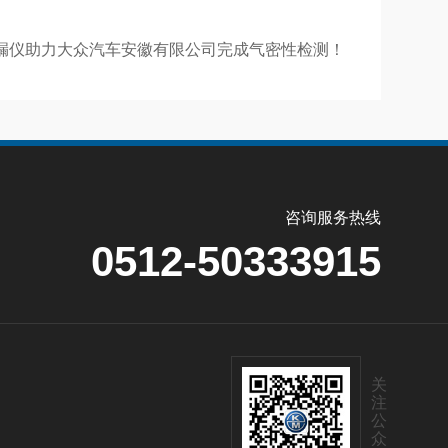
波检漏仪助力大众汽车安徽有限公司完成气密性检测！
咨询服务热线
0512-50333915
关
注
公
众