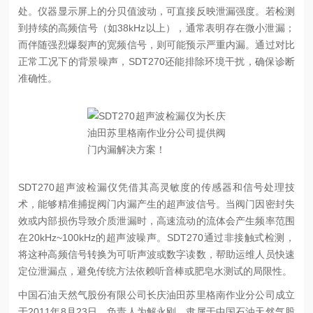
处。仪器显示屏上的分贝值波动，可直接反映泄漏强度。若检测
到持续的高频信号（如38kHz以上），通常表明存在微小泄漏；
而伴随强烈爆裂声的宽频信号，则可能预示严重内漏。通过对比
正常工况下的背景噪声，SDT270还能排除环境干扰，确保诊断
准确性。
SDT270超声波检漏仪凭借其高灵敏度的传感器和信号处理技
术，能够精准捕捉阀门内漏产生的超声波信号。当阀门因密封失
效或内部损伤导致介质泄漏时，高速流动的流体会产生频率范围
在20kHz~100kHz的超声波噪声。SDT270通过非接触式检测，
将这种高频信号转换为可听声波或数字读数，帮助运维人员快速
定位泄漏点，避免传统方法依赖听音棒或肥皂水测试的局限性。
中国石油天然气股份有限公司长庆油田苏里格南作业分公司成立
于2011年8月23日，负责人为解永刚，隶属于中国石油天然气股