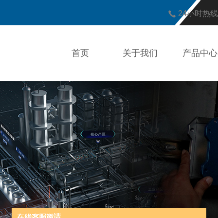
24小时热
首页
关于我们
产品中心