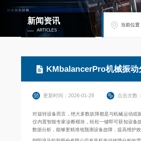
新闻资讯
当前位置
ARTICLES
KMbalancerPro
更新时间：2026-01-28
点击次数：
对旋转设备而言，绝大多数故障都是与机械运动或振动
仪内置智能专家诊断模块，轻松一键即可获知设备
数据分析，能够更精准地预测设备故障，提高维护
朝阳浪马轮胎股份有限公司有风机振动故障分析的需求