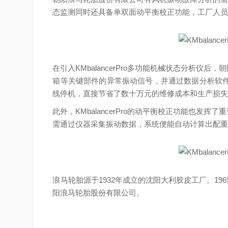
态监测同时还具备单双面动平衡校正功能，工厂人
在引入KMbalancerPro多功能机械状态分
箱等关键部件的异常振动信号，并通过数据分析软
线停机，直接节省了数十万元的维修成本和生产损
此外，KMbalancerPro的动平衡校正功能
需通过仪器采集振动数据，系统便能自动计算出配
浪马轮胎源于1932年成立的沈阳大利胶皮工厂。19
阳浪马轮胎股份有限公司。