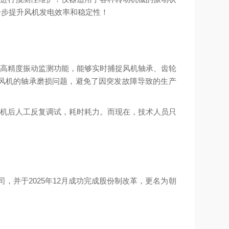
一步提升风机发电效率和稳定性！
备的高精度振动监测功能，能够实时捕捉风机轴承、齿轮
风机的轴承磨损问题，避免了因突发故障导致的生产
要停机后人工反复调试，耗时耗力。而现在，技术人员只
司，并于2025年12月成功完成股份制改革，更名为朝