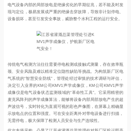
电气设备内部的局部放电是绝缘劣化的早期征兆，若不能及时发
现与定位，极易发展成严重的绝缘击穿故障，导致非计划停电、
设备损坏，甚至引发安全事故，威胁整个水利工程的运行安全。
传统电气检测方法往往需要停电检测或接触式测量，存在效率瓶
颈、安全风险及难以精准定位隐性缺陷等挑战。为构筑新厂区电
气系统的“智慧安全防线"，管理处经过审慎的技术调研与评估，
决定引入业界的KM公司KMV1声学成像仪，KM公司KMV1声学
成像仪是电气设备状态监测领域的“革命性工具"。它采用精密的
麦克风阵列的声学成像算法，能够将设备内部局部放电产生的超
声波信号，实时转化为直观可视的彩色声像图，在屏幕上精确显
示放电点的位置和强度。可在安全距离外对带电设备进行扫描，
无需停电，极大保障了检测人员安全与生产连续性。
此次专项采购，凸显了江苏省灌溉总渠管理处对新厂区投运即高