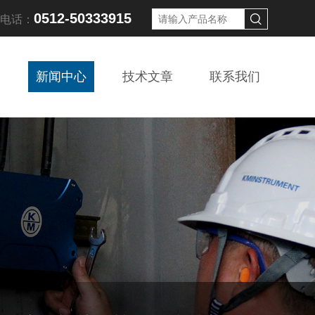
0512-50333915
线电话：
新闻中心
技术文章
联系我们