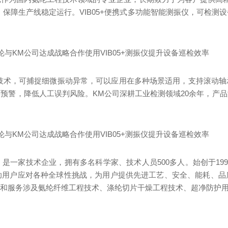
率，保障生产线稳定运行。VIB05+便携式多功能智能测振仪，可检
感器技术，可捕捉细微振动异常，可以应用在多种场景适用，支持滚动
预警，降低人工误判风险。KM公司深耕工业检测领域20余年，产
一家技术企业，拥有多名科学家、技术人员500多人。始创于199
助用户应对各种全球性挑战，为用户提供先进工艺、安全、能耗、品
品和服务涉及氨纶纤维工程技术、涤纶切片干燥工程技术、超净防护