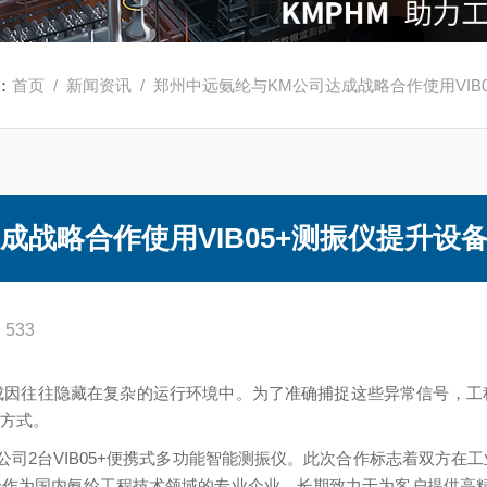
：
首页
/
新闻资讯
/ 郑州中远氨纶与KM公司达成战略合作使用VIB
成战略合作使用VIB05+测振仪提升设
533
成因往往隐藏在复杂的运行环境中。为了准确捕捉这些异常信号，工
的方式。
公司2台VIB05+便携式多功能智能测振仪。此次合作标志着双方在
纶作为国内氨纶工程技术领域的专业
企业，长期致力于为客户提供高