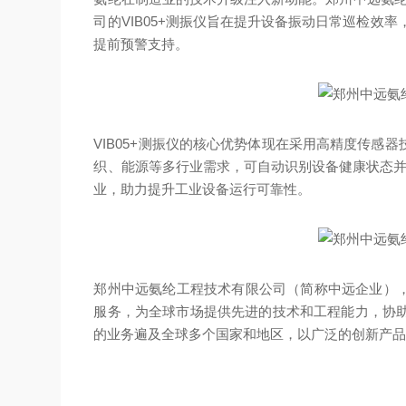
司的VIB05+测振仪旨在提升设备振动日常巡检效
提前预警支持。
VIB05+测振仪的核心优势体现在采用高精度传
织、能源等多行业需求，可自动识别设备健康状态并
业，助力提升工业设备运行可靠性。
郑州中远氨纶工程技术有限公司（简称中远企业），是
服务，为全球市场提供先进的技术和工程能力，协
的业务遍及全球多个国家和地区，以广泛的创新产