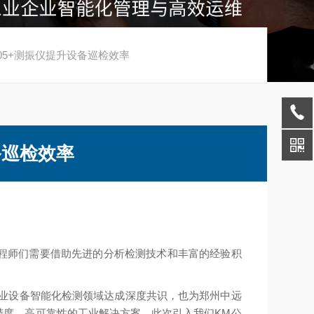
05+测振仪提升设备巡检效率
备巡检效率
程师们需要借助先进的分析检测技术和丰富的经验积
工业设备智能化检测领域达成深度共识，也为郑州中远
精度、高可靠性的工业解决方案。此次引入我们KM公