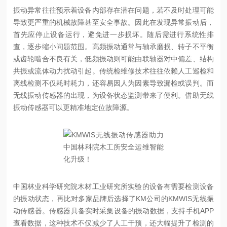
振动异常往往预示着设备内部存在潜在问题，若不及时处理可能
导致更严重的机械故障甚至安全事故。因此在发现异常振动后，
首先应停止设备运行，避免进一步损坏。随后需进行系统性排
查，逐步缩小问题范围。高频振动通常与轴承磨损、转子不平衡
或齿轮啮合不良有关，低频振动则可能由联轴器对中偏差、结构
共振或流体动力扰动引起。传统检维修技术往往依赖人工巡检和
离线检测不仅耗时耗力，还容易因人为因素导致漏检或误判。而
无线振动传感器的出现，为设备状态监测带来了便利。借助无线
振动传感器可以更精准地定位故障源。
中国林业科学研究院木材工业研究所实验的设备有需要检测设备
的振动状态，再比对多家品牌后选择了KM公司的KMWIS无线振
动传感器。传感器具备实时采集设备的振动数据，支持手机APP
查看数据，这种技术不仅减少了人工干预，还大幅提升了检测的