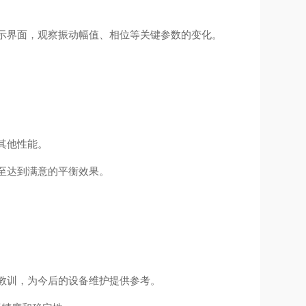
示界面，观察振动幅值、相位等关键参数的变化。
其他性能。
至达到满意的平衡效果。
教训，为今后的设备维护提供参考。