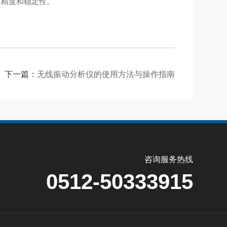
精度和稳定性。
下一篇：
无线振动分析仪的使用方法与操作指南
咨询服务热线
0512-50333915