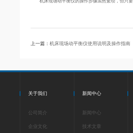
机床现场动平衡仪的操作步骤虽然繁琐，但只要按
上一篇：
机床现场动平衡仪使用说明及操作指南
关于我们
新闻中心
公司简介
新闻中心
企业文化
技术文章