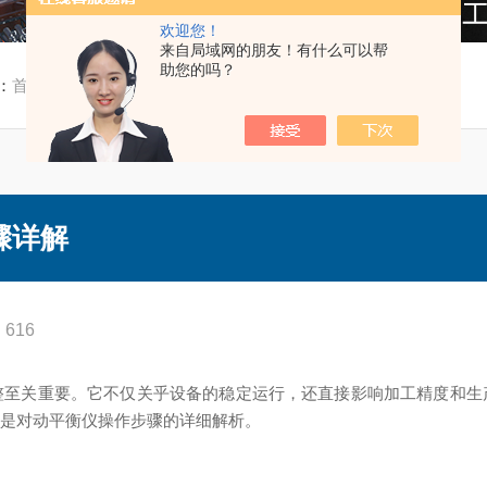
欢迎您！
来自局域网的朋友！有什么可以帮
助您的吗？
：
首页
/
技术文章
/ 机床现场动平衡仪操作步骤详解
骤详解
616
至关重要。它不仅关乎设备的稳定运行，还直接影响加工精度和生
下是对动平衡仪操作步骤的详细解析。