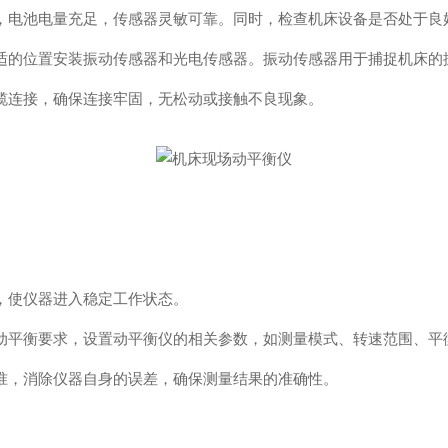
电池电量充足，传感器灵敏可靠。同时，检查机床设备是否处于良
的位置安装振动传感器和光电传感器。振动传感器用于捕捉机床的
连接，确保连接牢固，无松动或接触不良现象。
，使仪器进入稳定工作状态。
平衡要求，设置动平衡仪的相关参数，如测量模式、转速范围、平
，消除仪器自身的误差，确保测量结果的准确性。