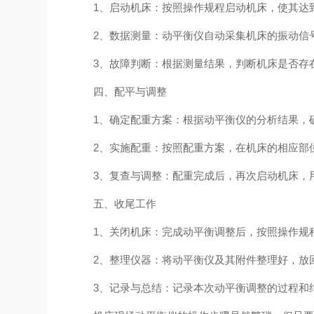
1、启动机床：按照操作规程启动机床，使其达
2、数据测量：动平衡仪自动采集机床的振动信号
3、故障判断：根据测量结果，判断机床是否存在
四、配平与调整
1、确定配重方案：根据动平衡仪的分析结果，确
2、实施配重：按照配重方案，在机床的相应部位
3、复查与调整：配重完成后，再次启动机床，用
五、收尾工作
1、关闭机床：完成动平衡调整后，按照操作规
2、整理仪器：将动平衡仪及其附件整理好，放
3、记录与总结：记录本次动平衡调整的过程和结